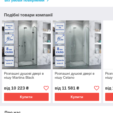
Всі умови повернення
Подібні товари компанії
Розпашні душові двері в
Розпашні душові двері в
Розп
нішу Martina Black
нішу Celano
нішу
10 223
11 581
від
₴
від
₴
від
Купити
Купити
Про нас