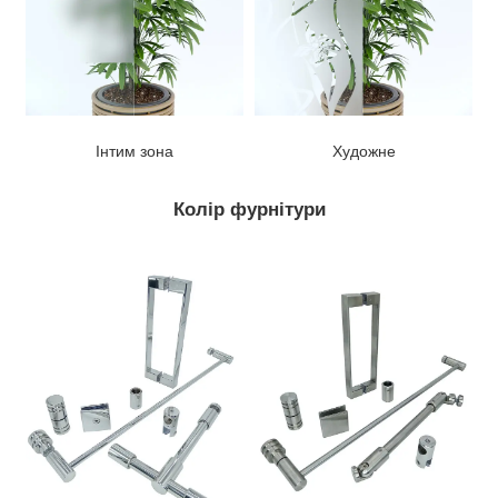
Інтим зона
Художне
Колір фурнітури