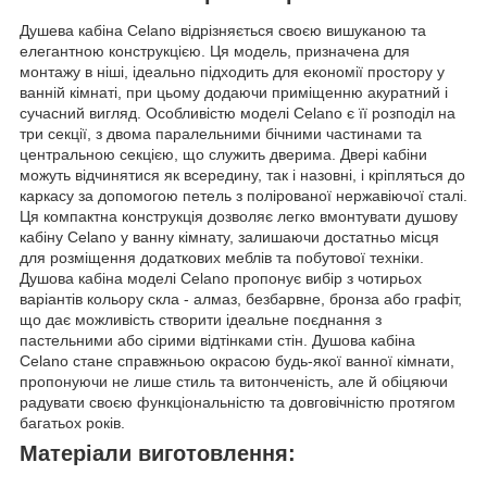
Душева кабіна Celano відрізняється своєю вишуканою та
елегантною конструкцією. Ця модель, призначена для
монтажу в ніші, ідеально підходить для економії простору у
ванній кімнаті, при цьому додаючи приміщенню акуратний і
сучасний вигляд. Особливістю моделі Celano є її розподіл на
три секції, з двома паралельними бічними частинами та
центральною секцією, що служить дверима. Двері кабіни
можуть відчинятися як всередину, так і назовні, і кріпляться до
каркасу за допомогою петель з полірованої нержавіючої сталі.
Ця компактна конструкція дозволяє легко вмонтувати душову
кабіну Celano у ванну кімнату, залишаючи достатньо місця
для розміщення додаткових меблів та побутової техніки.
Душова кабіна моделі Celano пропонує вибір з чотирьох
варіантів кольору скла - алмаз, безбарвне, бронза або графіт,
що дає можливість створити ідеальне поєднання з
пастельними або сірими відтінками стін. Душова кабіна
Celano стане справжньою окрасою будь-якої ванної кімнати,
пропонуючи не лише стиль та витонченість, але й обіцяючи
радувати своєю функціональністю та довговічністю протягом
багатьох років.
Матеріали виготовлення: