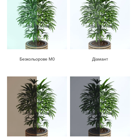
Безкольорове М0
Діамант