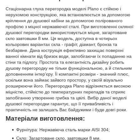
Стаціонарна глуха перегородка моделі Plano є стійкою і
нерухомою конструкцією, яка встановлюється за допомогою
кріплення до душової кабіни за допомогою полірованого
профілю з міцної нержавіючої сталі. При виготовленні скляної
душової перегородки використовується міцне, загартоване
скло завтовшки 8 мм. Ця модель, доступна в чотирьох
кольорових варіантах скла - графіт, діамант, бронза та
безбарвне. Дана кострукція ефективно захищає поверхні
ванної кімнати від бризок води, запобігаючи їх попаданню на
стіни та підлогу. Простота та елегантність дизайну робить
душову перегородку не тільки функціональною, а й стильним
доповненням інтер'єру. Її компактні розміри - значний плюс,
оскільки вона займає зайвого простору, у своїй візуально
розширюючи його. Перегородка Plano відрізняється високою
міцністю, стійкістю до температурних перепадів та сприяє
запобіганню утворенню грибка та цвілі. Вибір даної моделі
душової перегородки гарантує, що її привабливість і
практичність не залишать Вас байдужими і буде довгі роки.
Матеріали виготовлення:
Фурнітура: Нержавіюча сталь марки AISI 304;
Скло: Загартоване скло, завтовшки 8 мм.