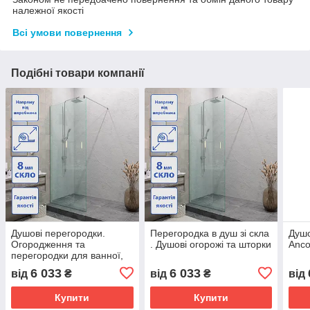
належної якості
Всі умови повернення
Подібні товари компанії
Душові перегородки.
Перегородка в душ зі скла
Душо
Огородження та
. Душові огорожі та шторки
Anco
перегородки для ванної,
душа, туалету.
6 033
6 033
від
₴
від
₴
від
Купити
Купити