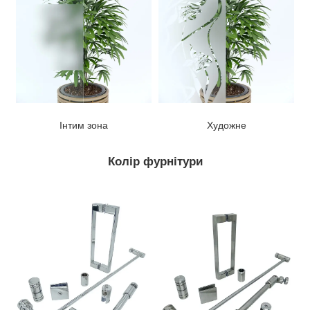
Інтим зона
Художне
Колір фурнітури