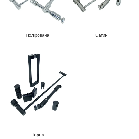
Полірована
Сатин
Чорна