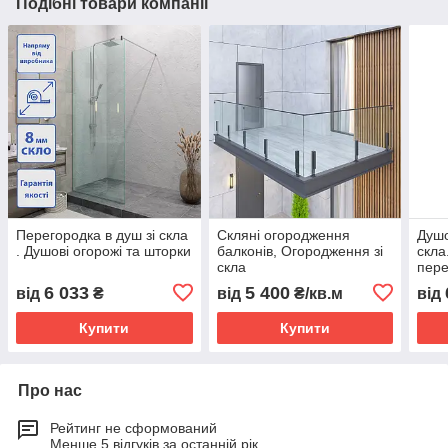
Подібні товари компанії
Перегородка в душ зі скла
Скляні огородження
Душо
. Душові огорожі та шторки
балконів, Огородження зі
скла
скла
пере
скло
6 033
5 400
від
₴
від
₴/кв.м
від
Купити
Купити
Про нас
Рейтинг не сформований
Менше 5 відгуків за останній рік