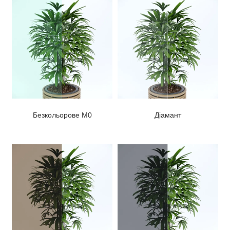
Безкольорове М0
Діамант