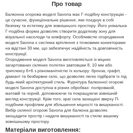
Про товар
Балконна огорожа моделі Savona має Г-подібну конструкцію -
це сучасне, функціональне рішення, яке поєднує в собі
безпеку та естетику для зовнішнього простору. Його унікальна
Г-подібна форма дозволяє створити додаткову зону для
візуальної насолоди та комфорту. Особливістю огородження
моделі Savona є система кріплення з точковими конекторами
на відстані 30 мм, що забезпечує надійність та довговічність
конструкції.
Огородження моделі Savona виготовляється із міцних
загартованих скляних полотен завтовшки 8, 10 мм або
триплексу 6+6 з різноманітністю їх кольору: бронза, графіт,
діамант та безбарвне скло, що дозволяє легко підібрати їх під
будь-який архітектурний стиль. Фурнітура балконної огорожі
моделі Savona доступна в різних обробках: полірованій,
матовій та чорній, доповнюючи та покращуючи зовнішній
вигляд конструкції. Крім того, краї скла захищені зверху П-
подібним профілем для збільшення міцності та вишуканості.
Вибір скляної огорожі Savona для балкона дозволяє
заощадити простір і надати вишуканості та стилю вашому
зовнішньому простору.
Матеріали виготовлення: